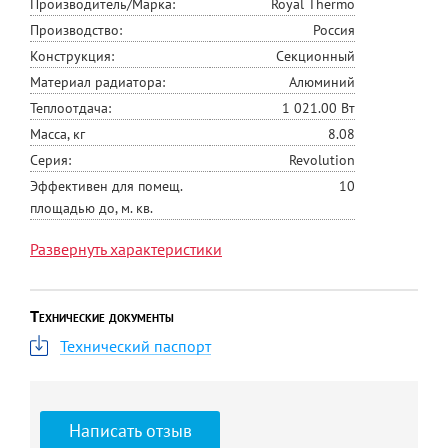
Производитель/Марка:
Royal Thermo
Производство:
Россия
Конструкция:
Секционный
Материал радиатора:
Алюминий
Теплоотдача:
1 021.00 Вт
Масса, кг
8.08
Серия:
Revolution
Эффективен для помещ.
10
площадью до, м. кв.
Габаритные размеры товара
0,42*0,64*0,08
Развернуть характеристики
(В*Ш*Г), мм
Глубина товара,м
0,08
Макс. давление системы
100
Технические документы
отопления, бар
Технический паспорт
Межосевое расстояние, мм
350
Макс. тепловая мощность,
1,02
кВт
Написать отзыв
Давление опрессовки, бар
45