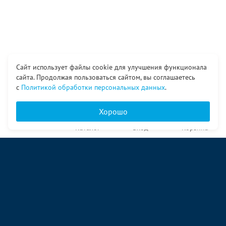
Сайт использует файлы cookie для улучшения функционала
сайта. Продолжая пользоваться сайтом, вы соглашаетесь
с
Политикой обработки персональных данных
.
Хорошо
Главная
Каталог
Вход
Корзина
О компании
Услуги
Контакты
© ООО «Ангор», 1998—2026
ул. Народная, 18
09:00 – 17:00 пн-пт