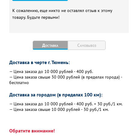
Объем воды в радиаторе, л
2,32
Расчетное рабочее
К сожалению, еще никто не оставлял отзыв к этому
20
давление в системе
товару. Будьте первыми!
водоснабжения, бар
Тип подключения
боковое
Вес, кг
8,08
Доставка
Самовывоз
Гарантия, л
10
Доставка в черте г. Тюмень:
— Цена заказа до 10 000 рублей - 400 руб.
— Цена заказа свыше 30 000 рублей (в пределах города) -
бесплатно
Доставка за городом (в пределах 100 км):
— Цена заказа до 10 000 рублей - 400 руб. + 30 руб./1 км.
— Цена заказа свыше 10 000 рублей - 30 руб./1 км.
Обратите внимание!