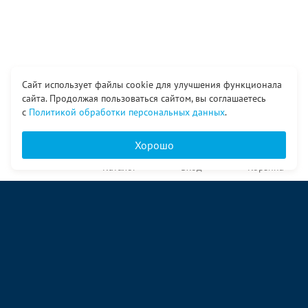
Сайт использует файлы cookie для улучшения функционала
сайта. Продолжая пользоваться сайтом, вы соглашаетесь
с
Политикой обработки персональных данных
.
Хорошо
Главная
Каталог
Вход
Корзина
О компании
Услуги
Контакты
© ООО «Ангор», 1998—2026
ул. Народная, 18
09:00 – 17:00 пн-пт