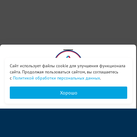
Сайт использует файлы cookie для улучшения функционала
сайта. Продолжая пользоваться сайтом, вы соглашаетесь
с
Политикой обработки персональных данных
.
Вы можете подписаться на наш
канал в Max
, чтобы
быть в курсе последних новостей
Хорошо
Подписаться
Главная
Каталог
Вход
Корзина
О компании
Услуги
Контакты
© ООО «Ангор», 1998—2026