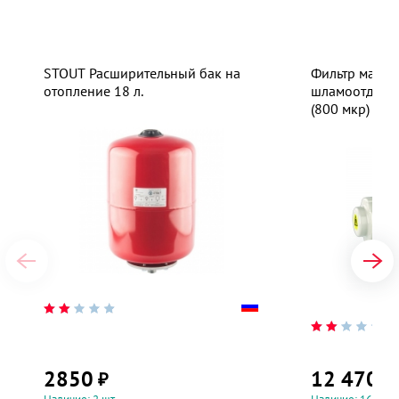
STOUT Расширительный бак на
Фильтр магни
отопление 18 л.
шламоотделит
(800 мкр)
2850
12 470
₽
₽