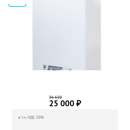
2
36 620
25 000
₽
в т.ч. НДС 20%