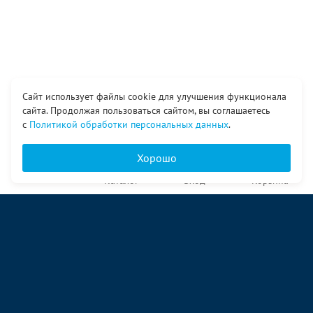
Сайт использует файлы cookie для улучшения функционала
сайта. Продолжая пользоваться сайтом, вы соглашаетесь
с
Политикой обработки персональных данных
.
Хорошо
Главная
Каталог
Вход
Корзина
О компании
Услуги
Контакты
© ООО «Ангор», 1998—2026
ул. Народная, 18
09:00 – 17:00 пн-пт