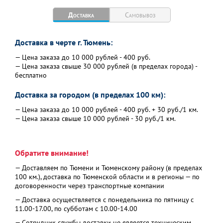
Глубина, мм
245
Доставка
Самовывоз
Мощность, кВт
9,45
Ширина, мм
380
Доставка в черте г. Тюмень:
Площадь обогрева, кв.м.
95
— Цена заказа до 10 000 рублей - 400 руб.
— Цена заказа свыше 30 000 рублей (в пределах города) -
бесплатно
Доставка за городом (в пределах 100 км):
— Цена заказа до 10 000 рублей - 400 руб. + 30 руб./1 км.
— Цена заказа свыше 10 000 рублей - 30 руб./1 км.
Обратите внимание!
— Доставляем по Тюмени и Тюменскому району (в пределах
100 км.), доставка по Тюменской области и в регионы — по
договоренности через транспортные компании
— Доставка осуществляется с понедельника по пятницу с
11.00-17.00, по субботам с 10.00-14.00
— Сотрудник службы доставки не является техническим