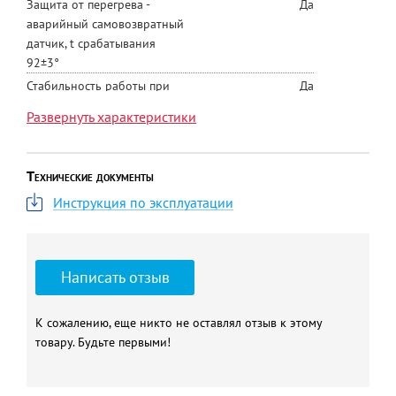
Защита от перегрева -
Да
аварийный самовозвратный
датчик, t срабатывания
92±3°
Стабильность работы при
Да
изменении фазного
Развернуть характеристики
напряжения
Встроенный
Да
циркуляционный насос
Технические документы
Масса, кг
24,5
Инструкция по эксплуатации
Гарантия, мес
24
Напряжение, В
220
КПД, %
99
Написать отзыв
Производство
Россия
Колодка для подключения
Да
К сожалению, еще никто не оставлял отзыв к этому
датчика температуры
товару. Будьте первыми!
воздуха / модуля GSM-
Climate
Высота, мм
640