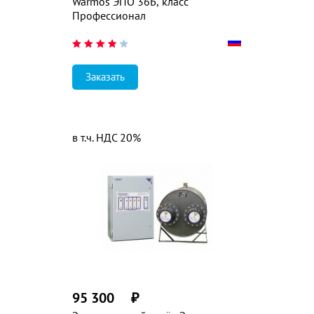
Warmos ЭПО 36Б, класс
Профессионал
Заказать
в т.ч. НДС 20%
95 300
₽