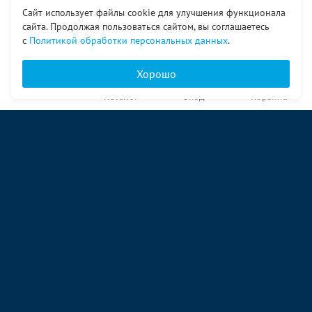
Сайт использует файлы cookie для улучшения функционала
сайта. Продолжая пользоваться сайтом, вы соглашаетесь
с
Политикой обработки персональных данных
.
Хорошо
Главная
Каталог
Вход
Корзина
О компании
Услуги
Контакты
© ООО «Ангор», 1998—2026
ул. Народная, 18
09:00 – 17:00 пн-пт
09:00 – 14:00 сб
ул. Аккумуляторная 1 стр. 2
09:00 – 17:00 пн-пт
09:00 – 14:00 сб