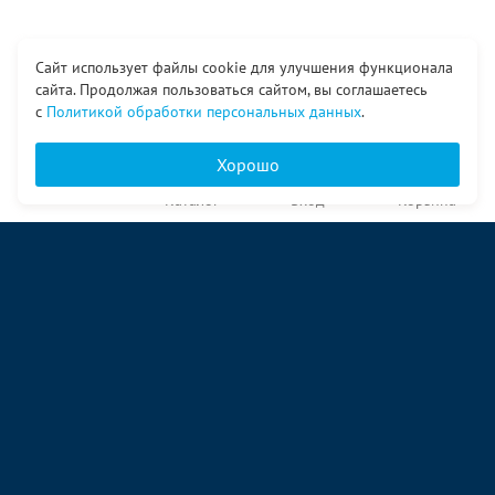
Сайт использует файлы cookie для улучшения функционала
сайта. Продолжая пользоваться сайтом, вы соглашаетесь
с
Политикой обработки персональных данных
.
Хорошо
Главная
Каталог
Вход
Корзина
О компании
Услуги
Контакты
© ООО «Ангор», 1998—2026
ул. Народная, 18
09:00 – 17:00 пн-пт
09:00 – 14:00 сб
ул. Аккумуляторная 1 стр. 2
09:00 – 17:00 пн-пт