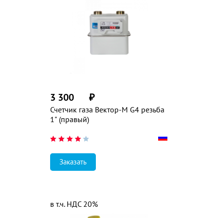
3 300
₽
Счетчик газа Вектор-М G4 резьба
1" (правый)
Заказать
в т.ч. НДС 20%