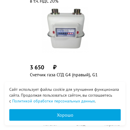
в т.ч. НДС 20%
3 650
₽
Счетчик газа СГД G4 (правый), G1
Сайт использует файлы cookie для улучшения функционала
сайта. Продолжая пользоваться сайтом, вы соглашаетесь
Заказать
с
Политикой обработки персональных данных
.
Хорошо
Главная
Каталог
Вход
Корзина
в т.ч. НДС 20%