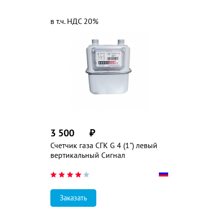
в т.ч. НДС 20%
3 500
₽
Счетчик газа СГК G 4 (1") левый
вертикальный Сигнал
Заказать