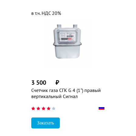
в т.ч. НДС 20%
3 500
₽
Счетчик газа СГК G 4 (1") правый
вертикальный Сигнал
Заказать