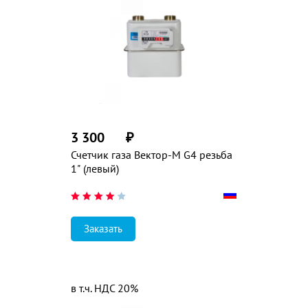
3 300
₽
Счетчик газа Вектор-М G4 резьба
1" (левый)
Заказать
в т.ч. НДС 20%