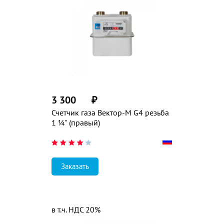
3 300
₽
Счетчик газа Вектор-М G4 резьба
1 ¼" (правый)
Заказать
в т.ч. НДС 20%