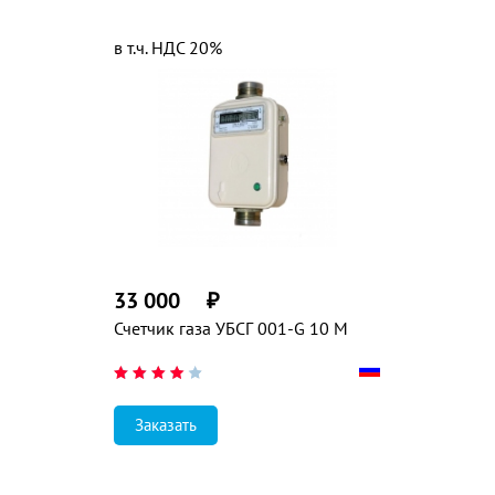
в т.ч. НДС 20%
33 000
₽
Счетчик газа УБСГ 001-G 10 М
Заказать