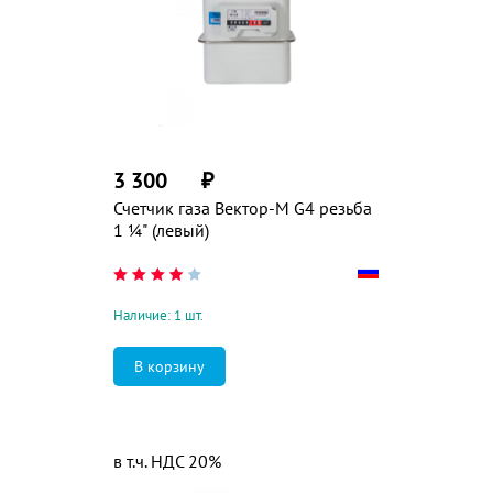
3 300
₽
Счетчик газа Вектор-М G4 резьба
1 ¼" (левый)
Наличие: 1 шт.
в т.ч. НДС 20%