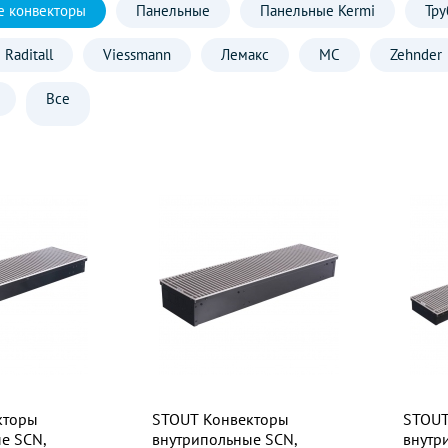
е конвекторы
Панельные
Панельные Kermi
Тру
Raditall
Viessmann
Лемакс
МС
Zehnder
Все
кторы
STOUT Конвекторы
STOUT
е SCN,
внутрипольные SCN,
внутр