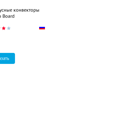
усные конвекторы
o Board
азать