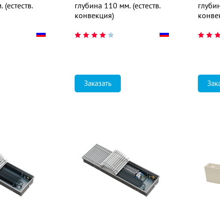
 (естеств.
глубина 110 мм. (естеств.
глубин
конвекция)
конве
Заказать
Зак