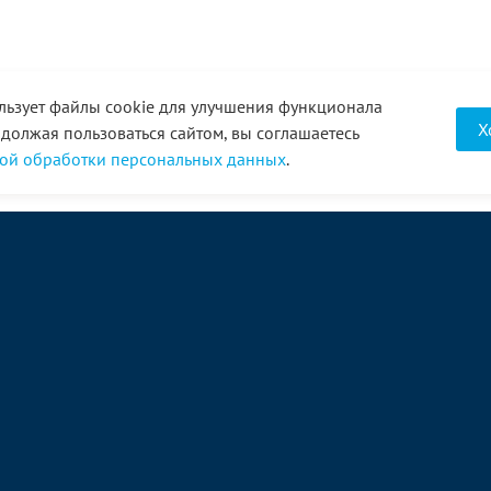
льзует файлы cookie для улучшения функционала
Х
одолжая пользоваться сайтом, вы соглашаетесь
ой обработки персональных данных
.
О компании
Услуги
Акции
Доставка
Новости
Реквизиты
Оплата
Статьи
Отзывы
Справочник
Партнеры
Фотогалерея
Вакансии
Видео
Виртуальный тур
8 (3452) 68-43-43
Связаться с нами →