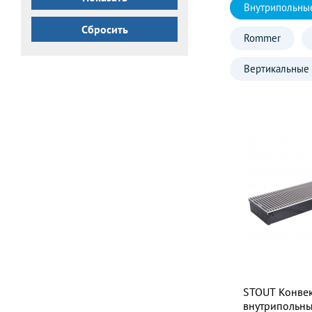
Внутрипольны
Сбросить
Rommer
Вертикальные
STOUT Конве
внутрипольны