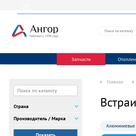
Запчасти
Отоплен
Главная
Встра
Страна
Производитель / Марка
Алюминиевые