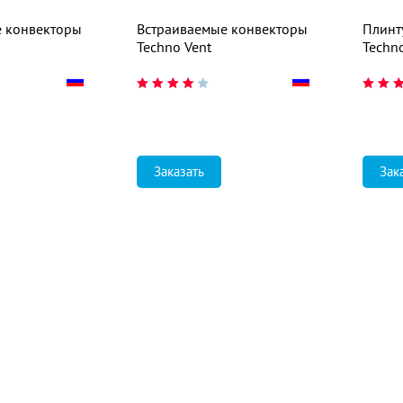
е конвекторы
Встраиваемые конвекторы
Плинт
Techno Vent
Techn
Заказать
Зак