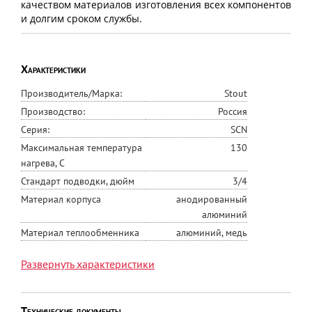
качеством материалов изготовления всех компонентов
и долгим сроком службы.
Характеристики
Производитель/Марка:
Stout
Производство:
Россия
Серия:
SCN
Максимальная температура
130
нагрева, С
Стандарт подводки, дюйм
3/4
Материал корпуса
анодированный
алюминий
Материал теплообменника
алюминий, медь
Цвет
чёрный
Развернуть характеристики
Глубина, мм
80
Тип рамки
U-образная
Тип решётки
роликовая
Технические документы