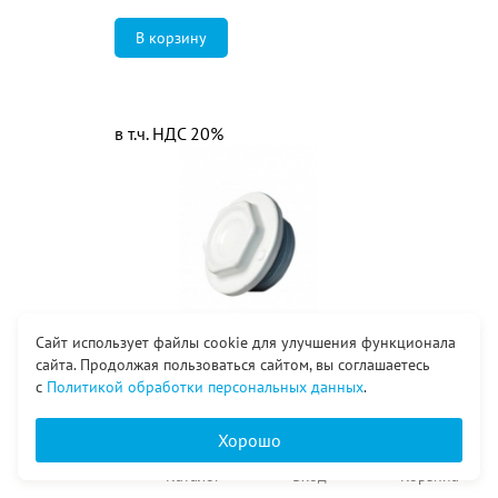
в т.ч. НДС 20%
Сайт использует файлы cookie для улучшения функционала
сайта. Продолжая пользоваться сайтом, вы соглашаетесь
25
₽
с
Политикой обработки персональных данных
.
Пробка глухая (правая) для
алюминиевых радиаторов
Хорошо
Главная
Каталог
Вход
Корзина