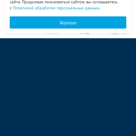
сайта. Продолжая пользоваться сайтом, вы соглашаетесь
с
Политикой обработки персональных данных
.
Хорошо
Главная
Каталог
Вход
Корзина
О компании
Услуги
Контакты
© ООО «Ангор», 1998—2026
ул. Народная, 18
09:00 – 17:00 пн-пт
09:00 – 14:00 сб
ул. Аккумуляторная 1 стр. 2
09:00 – 17:00 пн-пт
09:00 – 14:00 сб
ул. Энергетиков, 96