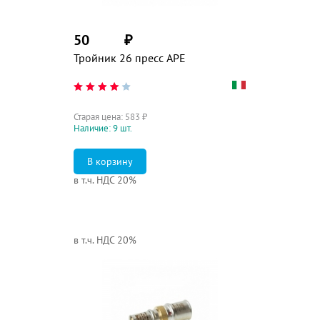
50
₽
Тройник 26 пресс APE
Старая цена:
583
₽
Наличие: 9 шт.
в т.ч. НДС 20%
в т.ч. НДС 20%