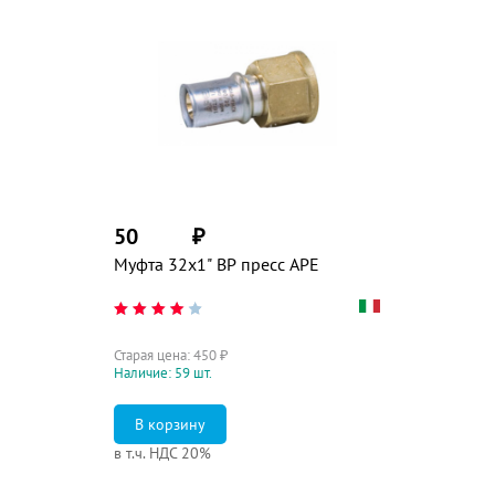
50
₽
Муфта 32х1" ВР пресс APE
Старая цена:
450
₽
Наличие: 59 шт.
в т.ч. НДС 20%