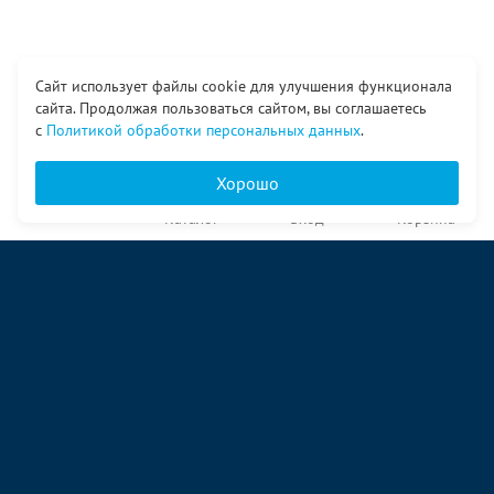
Сайт использует файлы cookie для улучшения функционала
сайта. Продолжая пользоваться сайтом, вы соглашаетесь
с
Политикой обработки персональных данных
.
Хорошо
Главная
Каталог
Вход
Корзина
О компании
Услуги
Контакты
© ООО «Ангор», 1998—2026
ул. Народная, 18
09:00 – 17:00 пн-пт
09:00 – 14:00 сб