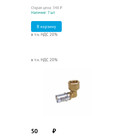
Старая цена:
348
₽
Наличие: 7 шт.
в т.ч. НДС 20%
в т.ч. НДС 20%
50
₽