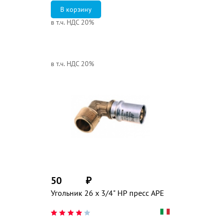
в т.ч. НДС 20%
в т.ч. НДС 20%
50
₽
Угольник 26 х 3/4" НР пресс APE