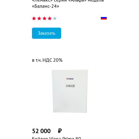
«Баланс-24»
Заказать
в т.ч. НДС 20%
52 000
₽
Бойлер Viena Prime 80