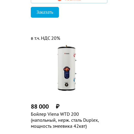
Заказать
в т.ч. НДС 20%
88 000
₽
Бойлер Viena WTD 200
(напольный, нерж. сталь Duplex,
мощность змеевика 42квт)