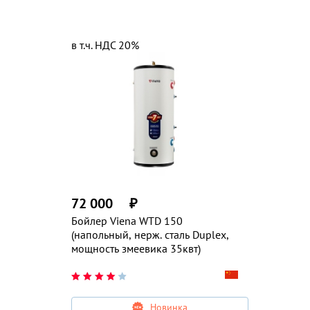
в т.ч. НДС 20%
72 000
₽
Бойлер Viena WTD 150
(напольный, нерж. сталь Duplex,
мощность змеевика 35квт)
Новинка