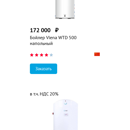
172 000
₽
Бойлер Viena WTD 500
напольный
Заказать
в т.ч. НДС 20%