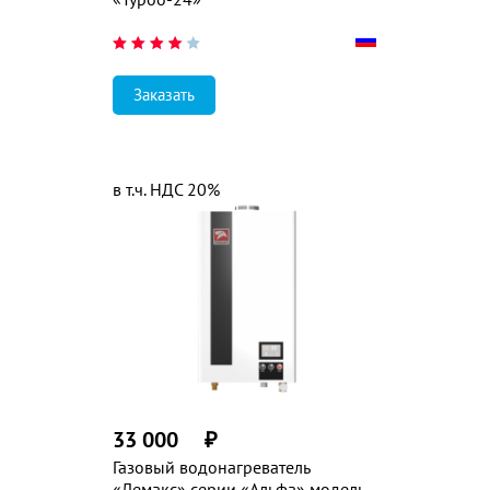
Заказать
в т.ч. НДС 20%
33 000
₽
Газовый водонагреватель
«Лемакс» серии «Альфа» модель