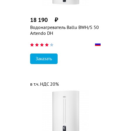
18 190
₽
Водонагреватель Ballu BWH/S 50
Artendo DH
Заказать
в т.ч. НДС 20%