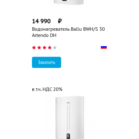
14 990
₽
Водонагреватель Ballu BWH/S 30
Artendo DH
Заказать
в т.ч. НДС 20%