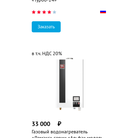
Заказать
в т.ч. НДС 20%
33 000
₽
Газовый водонагреватель
«Лемакс» серии «Альфа» модель