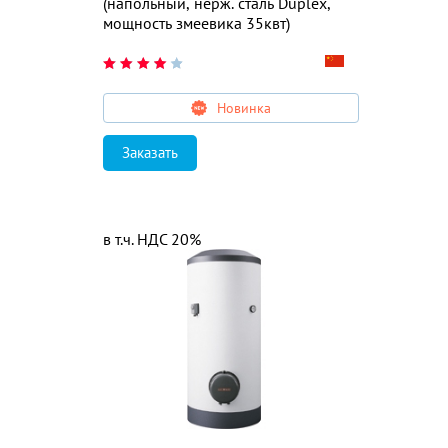
(напольный, нерж. сталь Duplex,
мощность змеевика 35квт)
Новинка
Заказать
в т.ч. НДС 20%