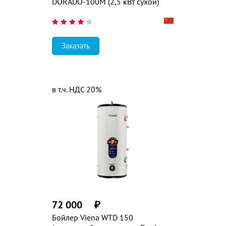
DORADO-100М (2,5 кВт сухой)
Заказать
в т.ч. НДС 20%
72 000
₽
Бойлер Viena WTD 150