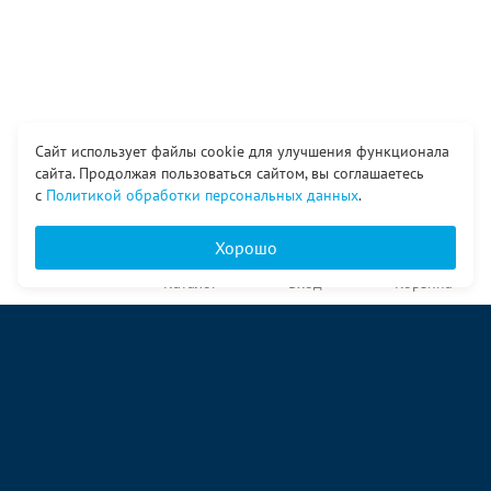
Сайт использует файлы cookie для улучшения функционала
сайта. Продолжая пользоваться сайтом, вы соглашаетесь
с
Политикой обработки персональных данных
.
Хорошо
Главная
Каталог
Вход
Корзина
О компании
Услуги
Контакты
© ООО «Ангор», 1998—2026
ул. Народная, 18
09:00 – 17:00 пн-пт