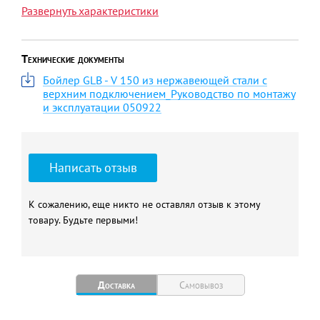
Развернуть характеристики
Производство:
Россия
Мощность ТО (Тподачи=90
30
°С/Тобратки=70 °С), кВт
Технические документы
Постоянная
737
Бойлер GLB - V 150 из нержавеющей стали с
производительность
верхним подключением_Руководство по монтажу
горячей воды ТО при ΔT 35
и эксплуатации 050922
ºС, л/час
Рабочее давление, бар
6
Максимальная температура
90
Написать отзыв
нагреваемой воды, °C
Диаметр, мм
520
К сожалению, еще никто не оставлял отзыв к этому
Высота, мм
1090
товару. Будьте первыми!
Вес, кг
31,3
Доставка
Самовывоз