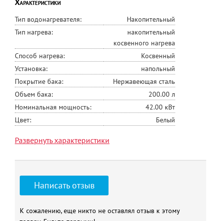
Характеристики
Тип водонагревателя:
Накопительный
Тип нагрева:
накопительный
косвенного нагрева
Способ нагрева:
Косвенный
Установка:
напольный
Покрытие бака:
Нержавеющая сталь
Объем бака:
200.00 л
Номинальная мощность:
42.00 кВт
Цвет:
Белый
Производитель/Марка:
Viena
Развернуть характеристики
Производство:
КНР
Материал внутреннего бака
нержавеющая сталь,
марки Duplex 2205
Толщина стали внутреннего
1,2
Написать отзыв
бака, мм
Номинальное (безопасное
7
К сожалению, еще никто не оставлял отзыв к этому
рабочее)давление внутр.