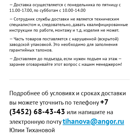
— Доставка осуществляется с понедельника по пятницу с
кв.)
11.00-17.00, по субботам с 10.00-14.00
Толщина змеевика, мм
1
— Сотрудник службы доставки не является техническим
Мощность змеевика при t
42
специалистом и, следовательно, давать квалифицированные
теплоносителя 80С, кВт
инструкции по работе, монтажу и т.д. изделия не может.
Датчик температуры, шт.
2
— Часть товаров поставляется с нарушенной (вскрытой)
заводской упаковкой. Это необходимо для заполнения
Разъём датчика
G 1/2"
гарантийных талонов.
температуры, дюйм
— Доставляем до подъезда, если нужен подъем на этаж —
Разъём гор. воды(выход)/
G3/4"
заранее оговаривайте этот вопрос с нашим менеджером!
хол. воды (вход), дюйм
Разъём предохранительного
G1/2"
клапана, дюйм
Разъём сливного отверстия,
G1"
Подробнее об условиях и сроках доставки
дюйм
+7
вы можете уточнить по телефону
Разъем циркуляц. патрубка
G1/2" и G3/4"
(3452) 68-43-43
или напишите на
и защитного анода, дюйм
tihanova@angor.ru
Размер и тип защитного
Ø20*300, магниевый
электронную почту
анода, мм
Юлии Тихановой
Габаритные размеры, мм
540*540*1440