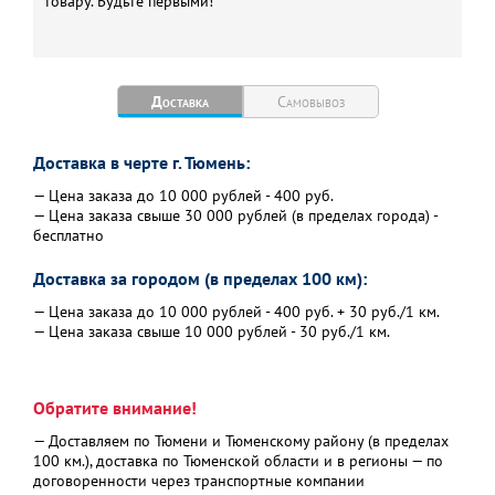
товару. Будьте первыми!
бака, бар
Максимальное
10
испытательное давление
внутр. бака, бар
Доставка
Самовывоз
Диаметр внутр бака, мм
440
Тип изоляции внутреннего
полиуретан
Доставка в черте г. Тюмень:
бака
— Цена заказа до 10 000 рублей - 400 руб.
Толщина изоляции
50
— Цена заказа свыше 30 000 рублей (в пределах города) -
внутреннего бака, мм
бесплатно
Материал корпуса
оцинковка с белой
Доставка за городом (в пределах 100 км):
покраской, толщина
0,5 мм (чёрная
— Цена заказа до 10 000 рублей - 400 руб. + 30 руб./1 км.
крышка)
— Цена заказа свыше 10 000 рублей - 30 руб./1 км.
Технологическое отверстие
резьбовое G1 1/4"
для монтажа ТЭНа, дюйм
DN32
Обратите внимание!
Разъём змеевика (вх/вых),
G1"
дюйм
— Доставляем по Тюмени и Тюменскому району (в пределах
100 км.), доставка по Тюменской области и в регионы — по
Материал змеевика
Гладкая сталь SUS316L
договоренности через транспортные компании
Размер змеевика
Ø 22 мм*25м (1,8 м.