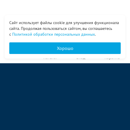
Сайт использует файлы cookie для улучшения функционала
сайта. Продолжая пользоваться сайтом, вы соглашаетесь
с
Политикой обработки персональных данных
.
Хорошо
Главная
Каталог
Вход
Корзина
О компании
Услуги
Контакты
© ООО «Ангор», 1998—2026
ул. Народная, 18
09:00 – 17:00 пн-пт
09:00 – 14:00 сб
ул. Аккумуляторная 1 стр. 2