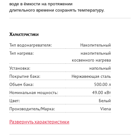
воде в ёмкости на протяжении
длительного времени сохранять температуру.
Характеристики
Тип водонагревателя:
Накопительный
Тип нагрева:
накопительный
косвенного нагрева
Установка:
напольный
Покрытие бака:
Нержавеющая сталь
Объем бака:
500.00 л
Номинальная мощность:
49.00 кВт
Цвет:
Белый
Производитель/Марка:
Viena
Производство:
КНР
Развернуть характеристики
Габаритные размеры (в*ш*г),
201*77*77
см