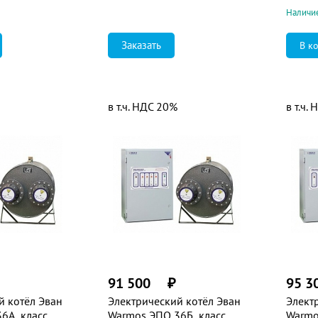
Наличие
Заказать
в т.ч. НДС 20%
в т.ч.
91 500
₽
95 3
й котёл Эван
Электрический котёл Эван
Элект
6А, класс
Warmos ЭПО 36Б, класс
Warmo