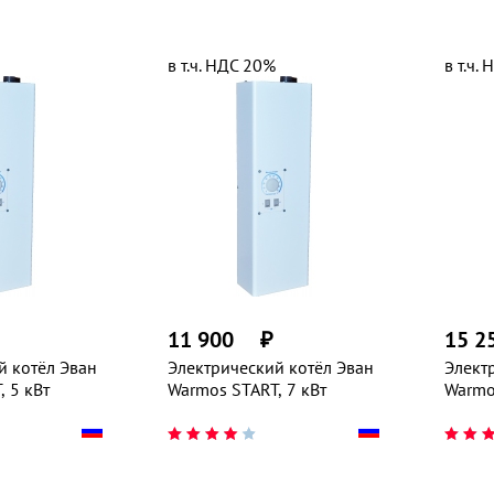
в т.ч. НДС 20%
в т.ч.
11 900
₽
15 2
й котёл Эван
Электрический котёл Эван
Элект
 5 кВт
Warmos START, 7 кВт
Warmo