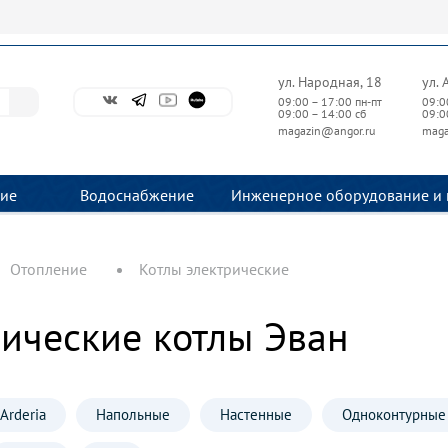
ул. Народная, 18
ул. 
09:00 – 17:00 пн-пт
09:0
09:00 – 14:00 сб
09:0
magazin@angor.ru
maga
ие
Водоснабжение
Инженерное оборудование и 
Отопление
Котлы электрические
ические котлы Эван
Arderia
Напольные
Настенные
Одноконтурные