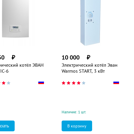
50
₽
10 000
₽
рический котёл ЭВАН
Электрический котёл Эван
IC-6
Warmos START, 3 кВт
Наличие: 1 шт.
азать