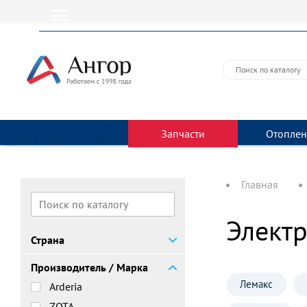
Запчасти
Отоплен
Главная
Электр
Страна
Производитель / Марка
Лемакс
Arderia
ZOTA