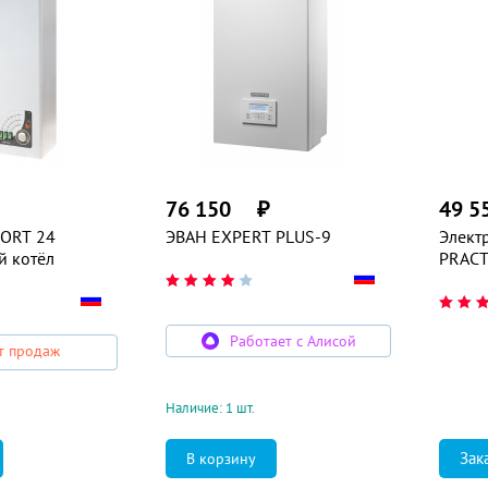
76 150
₽
49 5
ORT 24
ЭВАН EXPERT PLUS-9
Элект
й котёл
PRACT
Работает с Алисой
т продаж
Наличие: 1 шт.
Зак