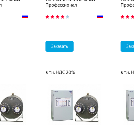
л
Профессионал
Профе
Заказать
Зак
в т.ч. НДС 20%
в т.ч.