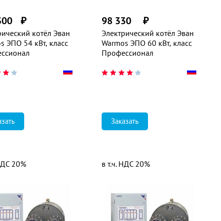
300
₽
98 330
₽
рический котёл Эван
Электрический котёл Эван
s ЭПО 54 кВт, класс
Warmos ЭПО 60 кВт, класс
ссионал
Профессионал
азать
Заказать
 НДС 20%
в т.ч. НДС 20%