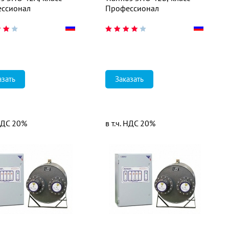
ссионал
Профессионал
азать
Заказать
 НДС 20%
в т.ч. НДС 20%