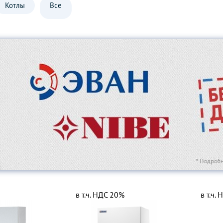
Котлы
Все
в т.ч. НДС 20%
в т.ч.