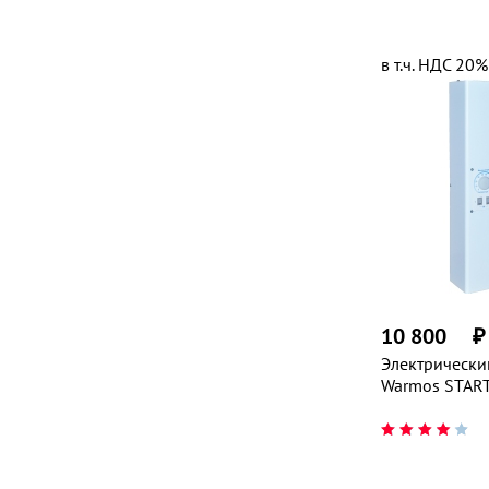
в т.ч. НДС 20%
10 800
₽
Электрически
Warmos START,