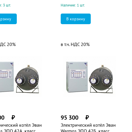
: 3 шт.
Наличие: 1 шт.
 НДС 20%
в т.ч. НДС 20%
00
₽
95 300
₽
рический котёл Эван
Электрический котёл Эван
s ЭПО 42А, класс
Warmos ЭПО 42Б, класс