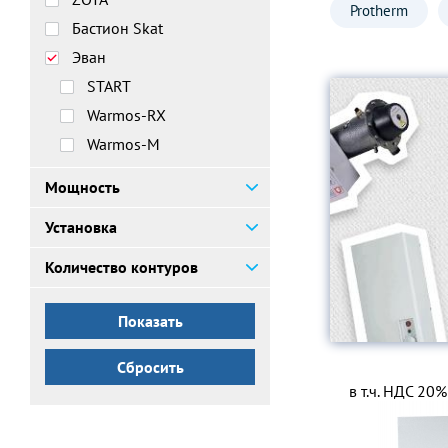
Protherm
Бастион Skat
Эван
START
Warmos-RX
Warmos-M
WARMOS COMFORT
Мощность
PRACTIC
Установка
EXPERT PLUS
ЭПО
Количество контуров
ЭПО Профессионал
Сбросить
в т.ч. НДС 20%