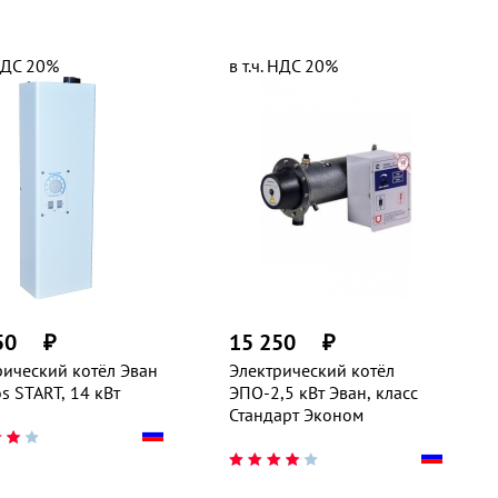
 НДС 20%
в т.ч. НДС 20%
50
₽
15 250
₽
рический котёл Эван
Электрический котёл
s START, 14 кВт
ЭПО-2,5 кВт Эван, класс
Стандарт Эконом