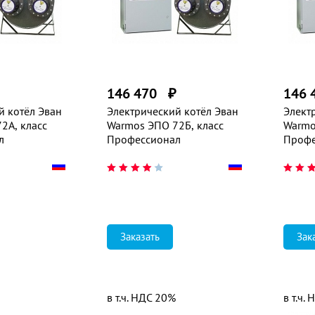
₽
146 470
₽
146 
й котёл Эван
Электрический котёл Эван
Элект
2А, класс
Warmos ЭПО 72Б, класс
Warmo
л
Профессионал
Профе
Заказать
Зак
в т.ч. НДС 20%
в т.ч.