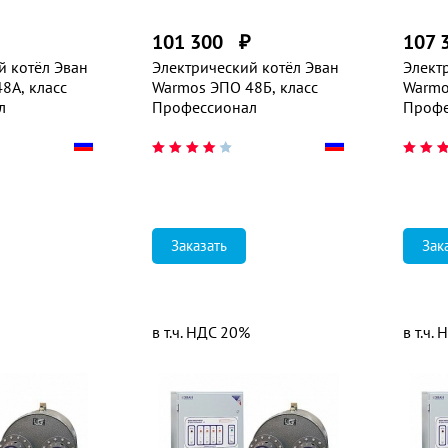
₽
101 300
₽
107 
й котёл Эван
Электрический котёл Эван
Элект
8А, класс
Warmos ЭПО 48Б, класс
Warmo
л
Профессионал
Профе
Заказать
Зак
в т.ч. НДС 20%
в т.ч.