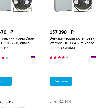
470
₽
157 290
₽
рический котёл Эван
Электрический котёл Эван
s ЭПО 72В, класс
Warmos ЭПО 84 кВт, класс
ссионал
Профессионал
азать
Заказать
в т.ч. НДС 20%
 НДС 20%