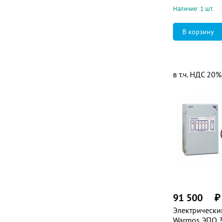
Наличие: 1 шт.
в т.ч. НДС 20%
91 500
₽
Электрически
Warmos ЭПО 3