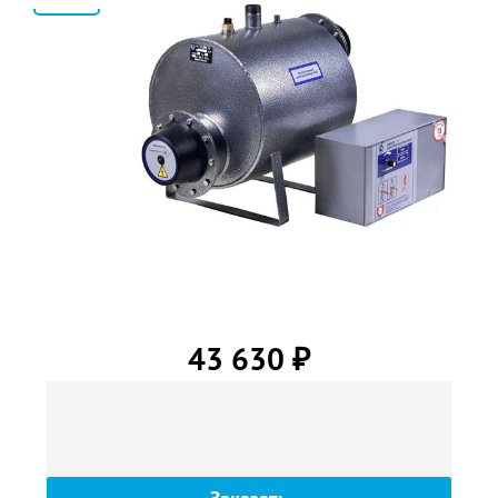
2
43 630
₽