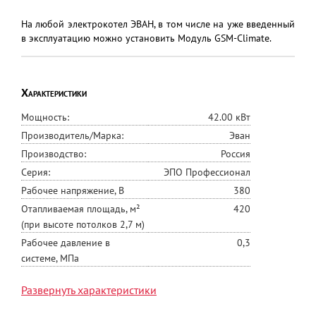
На любой электрокотел ЭВАН, в том числе на уже введенный
в эксплуатацию можно установить Модуль GSM-Climate.
Характеристики
Мощность:
42.00 кВт
Производитель/Марка:
Эван
Производство:
Россия
Серия:
ЭПО Профессионал
Рабочее напряжение, В
380
Отапливаемая площадь, м²
420
(при высоте потолков 2,7 м)
Рабочее давление в
0,3
системе, МПа
Диапазон регулировки
30-85
Развернуть характеристики
термостата, ºС
Аварийный датчик
92±3