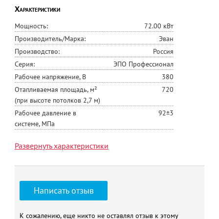
Характеристики
Мощность:
72.00 кВт
Производитель/Марка:
Эван
Производство:
Россия
Серия:
ЭПО Профессионал
Рабочее напряжение, В
380
Отапливаемая площадь, м²
720
(при высоте потолков 2,7 м)
Рабочее давление в
92±3
системе, МПа
Диапазон регулировки
30-85
Развернуть характеристики
термостата, ºС
Аварийный датчик
92±3
температуры t, °C
Мощность 1го фланца
30
Написать отзыв
Мощность 2го фланца
30
Мощность 3го фланца
12
К сожалению, еще никто не оставлял отзыв к этому