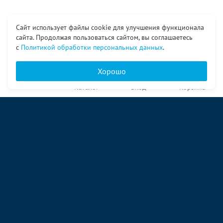
Сайт использует файлы cookie для улучшения функционала
сайта. Продолжая пользоваться сайтом, вы соглашаетесь
с
Политикой обработки персональных данных
.
Хорошо
Главная
Каталог
Вход
Корзина
О компании
Услуги
Контакты
© ООО «Ангор», 1998—2026
ул. Народная, 18
09:00 – 17:00 пн-пт
09:00 – 14:00 сб
ул. Аккумуляторная 1 стр. 2
09:00 – 17:00 пн-пт