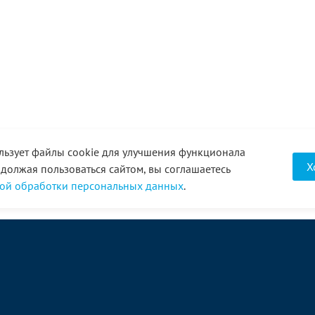
льзует файлы cookie для улучшения функционала
Х
одолжая пользоваться сайтом, вы соглашаетесь
ой обработки персональных данных
.
О компании
Услуги
Акции
Доставка
Новости
Реквизиты
Оплата
Статьи
Отзывы
Справочник
Партнеры
Фотогалерея
Вакансии
Видео
Виртуальный тур