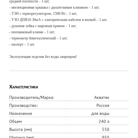
средней плотности – 1 шт;
- инспекционная крышка с дыхательным клапаном – 1 шт;
- ТЭН с терморегулятором, 1500 Вт – 1 шт;
- УЗО ДПВ16 30мА с электрическим кабелем и вилкой – 1 шт;
- душевая лейка с шаровым краном – 1 шт;
- поплавковый клапан – 1 шт;
- термометр биметаллический – 1 шт;
- паспорт – 1 шт.
Эксплуатация изделия без воды запрещена!
Характеристики
Производитель/Марка:
Акватек
Производство:
Россия
Назначение
для воды
Объем
240 л
Высота (мм)
550
Ширина (мм)
950