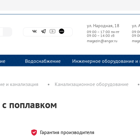
ул. Народная, 18
ул. 
09:00 – 17:00 пн-пт
09:0
09:00 – 14:00 сб
09:0
magazin@angor.ru
maga
ие
Водоснабжение
Инженерное оборудование и 
е и канализация
Канализационное оборудование
 с поплавком
Гарантия производителя