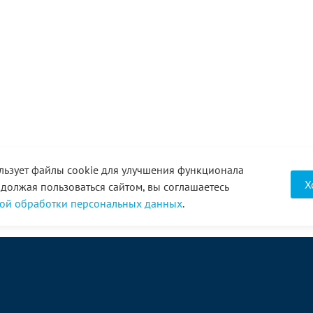
льзует файлы cookie для улучшения функционала
Х
одолжая пользоваться сайтом, вы соглашаетесь
ой обработки персональных данных
.
О компании
Услуги
Акции
Доставка
Новости
Реквизиты
Оплата
Статьи
Отзывы
Справочник
Партнеры
Фотогалерея
Вакансии
Видео