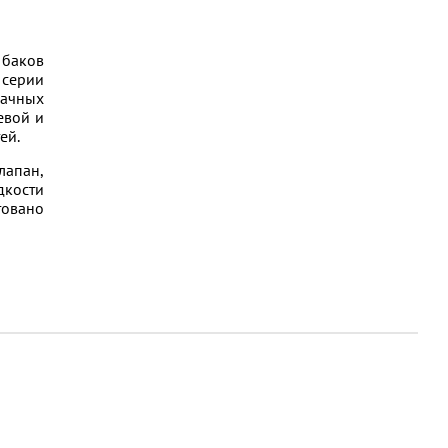
баков
 серии
дачных
евой и
ей.
лапан,
дкости
товано