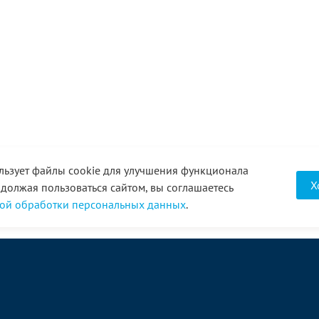
льзует файлы cookie для улучшения функционала
Х
одолжая пользоваться сайтом, вы соглашаетесь
ой обработки персональных данных
.
О компании
Услуги
Акции
Доставка
Новости
Реквизиты
Оплата
Статьи
Отзывы
Справочник
Партнеры
Фотогалерея
Вакансии
Видео