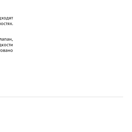
дходят
остях.
лапан,
дкости
товано