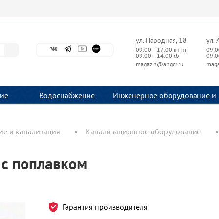
ул. Народная, 18
ул. 
09:00 – 17:00 пн-пт
09:0
09:00 – 14:00 сб
09:0
magazin@angor.ru
maga
ие
Водоснабжение
Инженерное оборудование и 
е и канализация
Канализационное оборудование
 с поплавком
Гарантия производителя