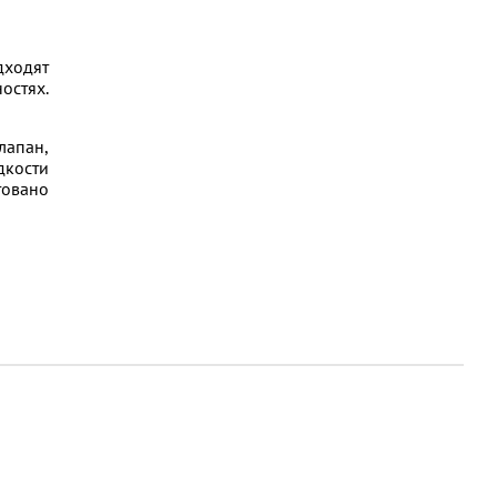
дходят
остях.
лапан,
дкости
товано