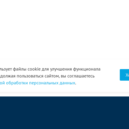
льзует файлы cookie для улучшения функционала
Х
одолжая пользоваться сайтом, вы соглашаетесь
ой обработки персональных данных
.
О компании
Услуги
Акции
Доставка
Новости
Реквизиты
Оплата
Статьи
Отзывы
Справочник
Партнеры
Фотогалерея
Вакансии
Видео