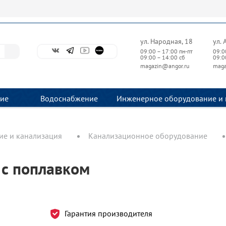
ул. Народная, 18
ул. 
09:00 – 17:00 пн-пт
09:0
09:00 – 14:00 сб
09:0
magazin@angor.ru
maga
ие
Водоснабжение
Инженерное оборудование и 
е и канализация
Канализационное оборудование
 с поплавком
Гарантия производителя