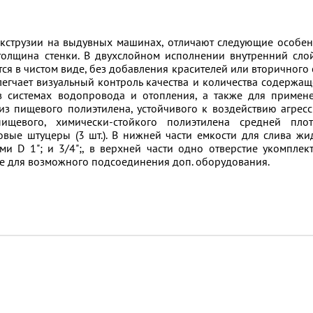
экструзии на выдувных машинах, отличают следующие особен
олщина стенки. В двухслойном исполнении внутренний сло
тся в чистом виде, без добавления красителей или вторичного 
легчает визуальный контроль качества и количества содержащ
в системах водопровода и отопления, а также для примен
з пищевого полиэтилена, устойчивого к воздействию агрес
ищевого, химически-стойкого полиэтилена средней плот
вые штуцеры (3 шт.). В нижней части емкости для слива жи
и D 1"; и 3/4";, в верхней части одно отверстие укомплек
ое для возможного подсоединения доп. оборудования.