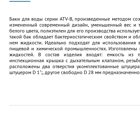
Баки для воды серии ATV-В, произведенные методом со
измененный современный дизайн, уменьшенный вес и т
белого цвета, полиэтилен для его производства используе
такой бак обладает бактериостатическим свойством и об
нем жидкости. Идеально подходят для использования 
пищевой и химической промышленностях. Изготовлены и
жидкостей. В состав изделия входят: емкость из п
инспекционная крышка с дыхательным клапаном, резьбо
расположены два отверстия укомплектованные штуцерам
штуцером D 1";, другое свободно D 28 мм предназначенн