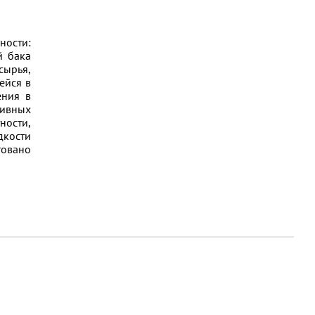
ности:
й бака
сырья,
ейся в
ения в
сивных
ности,
дкости
товано