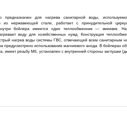
mo предназначен для нагрева санитарной воды, используем
ен из нержавеющей стали, работает с принудительной цирку
Внутри бойлера имеется один теплообменник — змеевик. На
агревает воду для хозяйственных нужд. Конструкция теплообме
ыстрый нагрев воды системы ГВС, отвечающей всем санитарным н
ера предусмотрено использование магниевого анода. В бойлерах о
а, имеет резьбу М6, установлен с внутренней стороны заглушки (