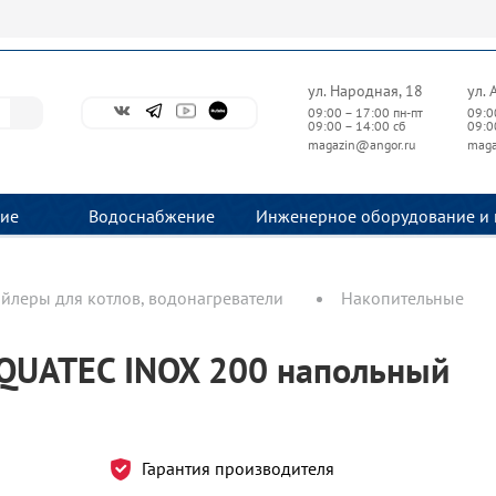
ул. Народная, 18
ул. 
09:00 – 17:00 пн-пт
09:0
09:00 – 14:00 сб
09:0
magazin@angor.ru
maga
ие
Водоснабжение
Инженерное оборудование и 
йлеры для котлов, водонагреватели
Накопительные
AQUATEC INOX 200 напольный
Гарантия производителя