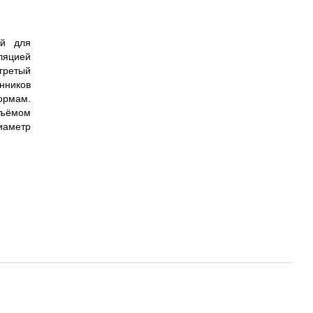
ой для
ляцией
гретый
нников
ормам.
бъёмом
диаметр