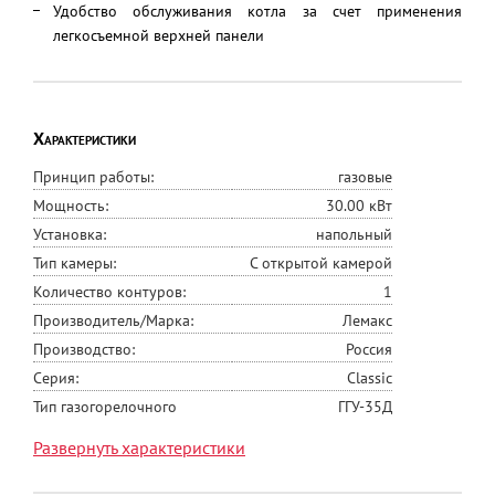
Удобство обслуживания котла за счет применения
легкосъемной верхней панели
Характеристики
Принцип работы:
газовые
Мощность:
30.00 кВт
Установка:
напольный
Тип камеры:
С открытой камерой
Количество контуров:
1
Производитель/Марка:
Лемакс
Производство:
Россия
Серия:
Classic
Тип газогорелочного
ГГУ-35Д
устройства
Развернуть характеристики
Автоматика безопасности
710 EUROSIT
КПД, %
90