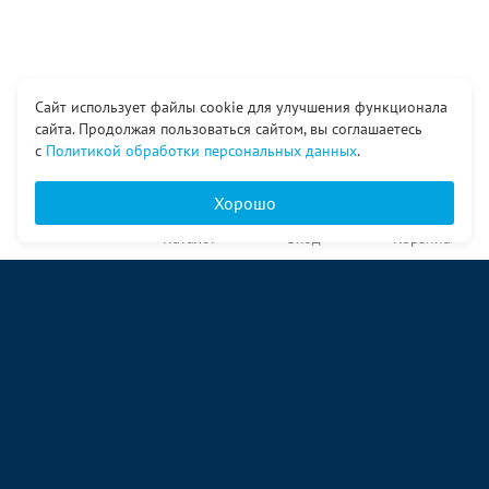
Сайт использует файлы cookie для улучшения функционала
сайта. Продолжая пользоваться сайтом, вы соглашаетесь
с
Политикой обработки персональных данных
.
Хорошо
Главная
Каталог
Вход
Корзина
О компании
Услуги
Контакты
© ООО «Ангор», 1998—2026
ул. Народная, 18
09:00 – 17:00 пн-пт
09:00 – 14:00 сб