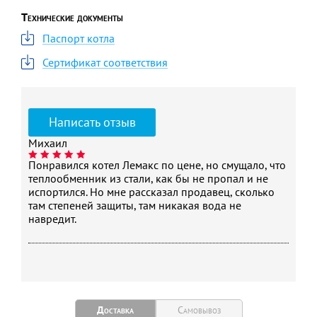
Объем теплоносителя в
43
Технические документы
теплообменнике, л
Паспорт котла
Максимальный расход
3,5
Сертификат соответствия
природного газа, м3/час
Средний расход
1,75
природного газа, м3/ч
Рабочее давление
0,3
Написать отзыв
теплоносителя, МПа
Михаил
Номинальное давление
1300
Понравился котел Лемакс по цене, но смущало, что
природного газа, Па
теплообменник из стали, как бы не пропал и не
Диапазон разрежения, при
3-40
испортился. Но мне рассказал продавец, сколько
котором обеспечивается
там степеней защиты, там никакая вода не
устойчивая работа котла, Па
навредит.
Температура продуктов
110
сгорания, °С, не менее
Гарантия, лет
3
Доставка
Самовывоз