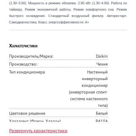
(1.30~3.00). Мощность в режиме обогрева: 2.80 кВт (1.30~4.00). Работа по
таймеру. Режим экономичной работы. Режим комфортного сна. Режим
быстрого охлаждения. Стандартный воздушный фильтр. Авторестарт.
Самодиагностика. Класс энергоэффективности: A+
Характеристики
Производитель/Марка:
Daikin
Производство:
Чехия
Тип кондиционера
Настенный
инверторный
кондиционер
(инверторная сплит-
система настенного
типа)
Цветовое решение
Белый
Хладагент (Фреон, Хладон)
R410A
Инверторное управление
Да
Развернуть характеристики