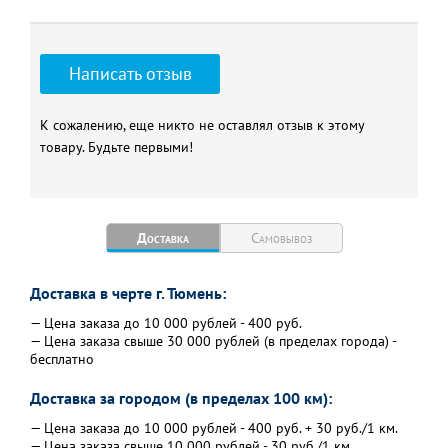
Режим работы
охлаждение/обогрев
Автоматический режим/
да
Режим осушения воздуха
Написать отзыв
Мощность в режиме
2,50/2,80
охлаждения/обогрева, кВт
Расход воздуха
К сожалению, еще никто не оставлял отзыв к этому
582
(внутренний блок), куб.м/ч
товару. Будьте первыми!
Электропитание, В
220
Рабочий ток охлаждение/
3,5/3,1
нагрев, А
Доставка
Самовывоз
Уровень шума внутреннего
21/26/33/40
блока, дБ(А)
Доставка в черте г. Тюмень:
Габариты внутреннего
770×283×216
блока (Ш×В×Г), мм
— Цена заказа до 10 000 рублей - 400 руб.
— Цена заказа свыше 30 000 рублей (в пределах города) -
Вес внутреннего блока, кг
8
бесплатно
Габариты наружного блока
658×550×275
(Ш×В×Г), мм
Доставка за городом (в пределах 100 км):
Вес наружного блока, кг
28
— Цена заказа до 10 000 рублей - 400 руб. + 30 руб./1 км.
Диапазон рабочих
от -10°С до +46°С/от
— Цена заказа свыше 10 000 рублей - 30 руб./1 км.