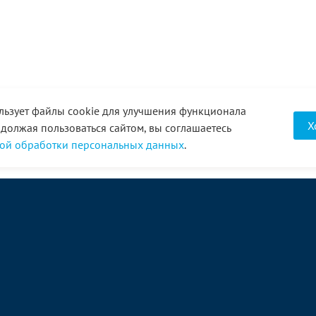
льзует файлы cookie для улучшения функционала
Х
одолжая пользоваться сайтом, вы соглашаетесь
ой обработки персональных данных
.
О компании
Услуги
Акции
Доставка
Новости
Реквизиты
Оплата
Статьи
Отзывы
Справочник
Партнеры
Фотогалерея
Вакансии
Видео
Виртуальный тур