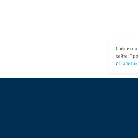
Сайт испо
сайта. Пр
с
Политик
© ООО «Ангор», 1998—2026
magazin@angor.ru