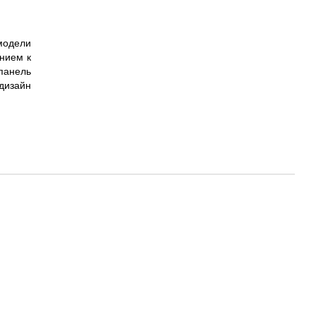
модели
нием к
панель
дизайн