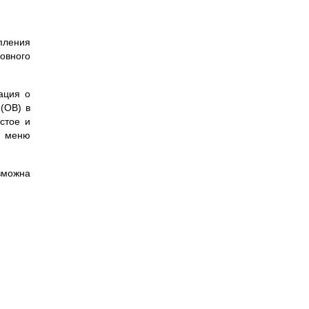
пления
овного
ация о
(ОВ) в
стое и
м меню
зможна