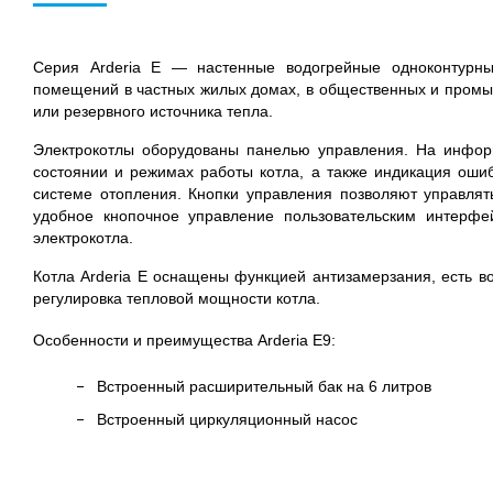
Серия Arderia E — настенные водогрейные одноконтурны
помещений в частных жилых домах, в общественных и промыш
или резервного источника тепла.
Электрокотлы оборудованы панелью управления. На инфор
состоянии и режимах работы котла, а также индикация ошиб
системе отопления. Кнопки управления позволяют управлят
удобное кнопочное управление пользовательским интерф
электрокотла.
Котла Arderia E оснащены функцией антизамерзания, есть в
регулировка тепловой мощности котла.
Особенности и преимущества Arderia E9:
Встроенный расширительный бак на 6 литров
Встроенный циркуляционный насос
Панель управления с ЖК-дисплеем и кнопками
Возможность подключить выносной комнатный термос