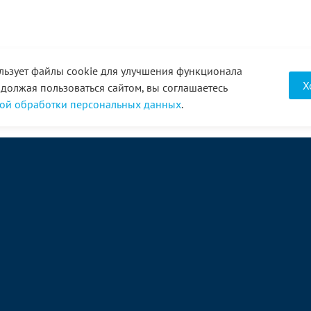
льзует файлы cookie для улучшения функционала
Х
одолжая пользоваться сайтом, вы соглашаетесь
ой обработки персональных данных
.
О компании
Услуги
Акции
Доставка
Новости
Реквизиты
Оплата
Статьи
Отзывы
Справочник
Партнеры
Фотогалерея
Вакансии
Видео
Виртуальный тур
8 (3452) 68-43-43
Связаться с нами →