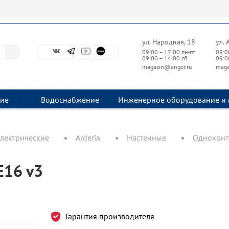
ул. Народная, 18
ул. 
09:00 – 17:00 пн-пт
09:0
09:00 – 14:00 сб
09:0
magazin@angor.ru
maga
ие
Водоснабжение
Инженерное оборудование и 
электрические
Arderia
Настенные
Одноконт
E16 v3
Гарантия производителя