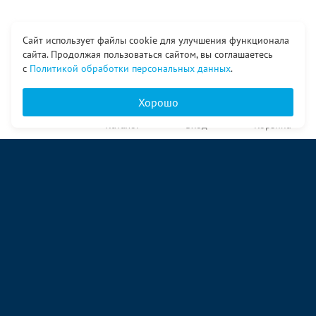
Сайт использует файлы cookie для улучшения функционала
сайта. Продолжая пользоваться сайтом, вы соглашаетесь
с
Политикой обработки персональных данных
.
Хорошо
Главная
Каталог
Вход
Корзина
О компании
Услуги
Контакты
© ООО «Ангор», 1998—2026
ул. Народная, 18
09:00 – 17:00 пн-пт
09:00 – 14:00 сб
ул. Аккумуляторная 1 стр. 2
09:00 – 17:00 пн-пт