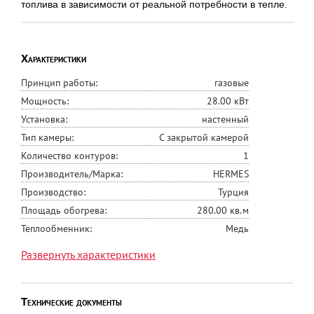
топлива в зависимости от реальной потребности в тепле.
Характеристики
Принцип работы:
газовые
Мощность:
28.00 кВт
Установка:
настенный
Тип камеры:
С закрытой камерой
Количество контуров:
1
Производитель/Марка:
HERMES
Производство:
Турция
Площадь обогрева:
280.00 кв.м
Теплообменник:
Медь
Дымоход, мм:
60/100
Развернуть характеристики
Контур отопления, дюйм:
3/4"
Серия:
Copa EON
Технические документы
Мин. полезная мощность:
Макс. полезная