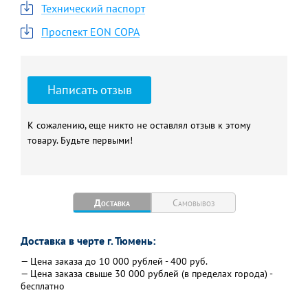
8.70 кВт
мощность: 28 кВт
Технический паспорт
КПД, %
89
Проспект EON COPA
Макс. расход природного
Макс. расход
газа: 3.18 м3/час
сжиженного газа: 1.02
кг/час
Объём расширительного
8
Написать отзыв
бака, л
Напряжение сети: 220 В.
Потребляемая
К сожалению, еще никто не оставлял отзыв к этому
мощность: 110.0 Вт
товару. Будьте первыми!
Уровень шума, дБ
47
Теплообменник:
Максимальное
раздельный, (первичный -
давление в системе:
медный)
3.0 бар
Доставка
Самовывоз
Габаритные размеры, мм
700x400x330
Вес, кг
35
Доставка в черте г. Тюмень:
Гарантия, л
2
— Цена заказа до 10 000 рублей - 400 руб.
— Цена заказа свыше 30 000 рублей (в пределах города) -
бесплатно