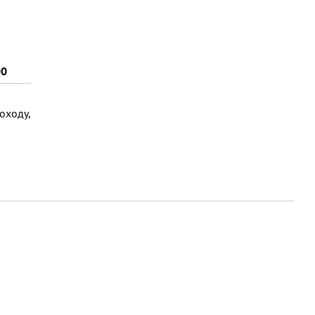
00
оходу,