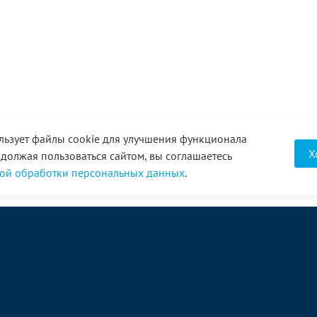
льзует файлы cookie для улучшения функционала
Х
одолжая пользоваться сайтом, вы соглашаетесь
ой обработки персональных данных
.
О компании
Услуги
Акции
Доставка
Новости
Реквизиты
Оплата
Статьи
Отзывы
Справочник
Партнеры
Фотогалерея
Вакансии
Видео
Виртуальный тур