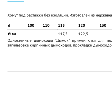
Хомут под растяжки без изоляции. Изготовлен из нержаве
d
100
110
115
120
130
Ø вн.
-
-
117,5
122,5
-
Одностенные дымоходы "Дымок" применяются для под
загильзовке кирпичных дымоходов, прокладки дымоходов