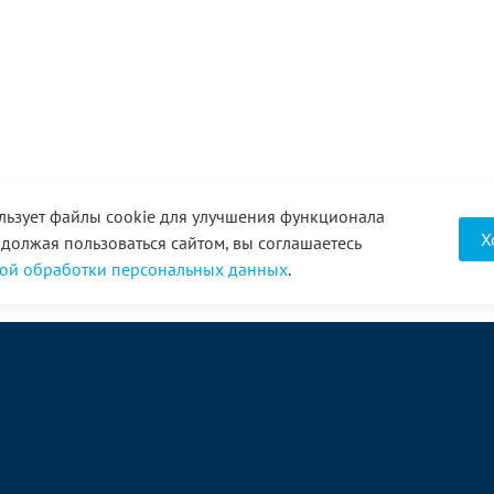
льзует файлы cookie для улучшения функционала
Х
одолжая пользоваться сайтом, вы соглашаетесь
ой обработки персональных данных
.
О компании
Услуги
Акции
Доставка
Новости
Реквизиты
Оплата
Статьи
Отзывы
Справочник
Партнеры
Фотогалерея
Вакансии
Видео
Виртуальный тур