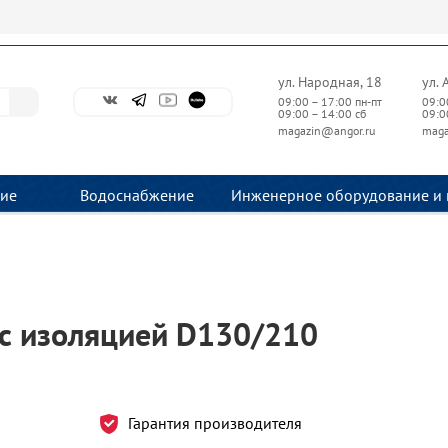
ул. Народная, 18
ул. 
09:00 – 17:00 пн-пт
09:0
09:00 – 14:00 сб
09:0
magazin@angor.ru
maga
ие
Водоснабжение
Инженерное оборудование и 
 с изоляцией D130/210
Гарантия производителя