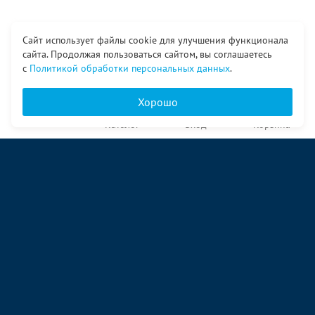
Сайт использует файлы cookie для улучшения функционала
сайта. Продолжая пользоваться сайтом, вы соглашаетесь
с
Политикой обработки персональных данных
.
Хорошо
Главная
Каталог
Вход
Корзина
О компании
Услуги
Контакты
© ООО «Ангор», 1998—2026
ул. Народная, 18
09:00 – 17:00 пн-пт
09:00 – 14:00 сб
ул. Аккумуляторная 1 стр. 2
09:00 – 17:00 пн-пт