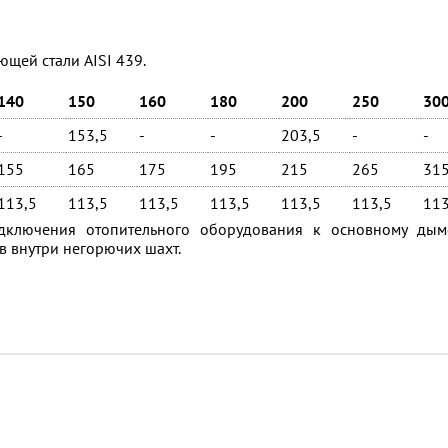
щей стали AISI 439.
140
150
160
180
200
250
30
-
153,5
-
-
203,5
-
-
155
165
175
195
215
265
31
113,5
113,5
113,5
113,5
113,5
113,5
113
ключения отопительного оборудования к основному дым
 внутри негорючих шахт.