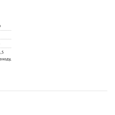
0
5
,5
оходу,