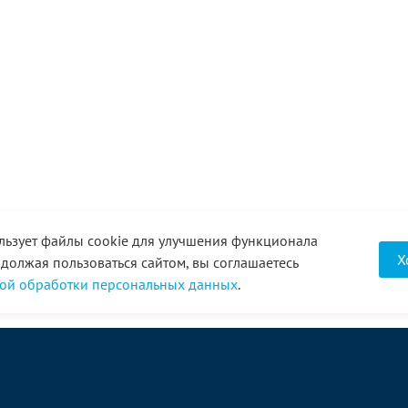
льзует файлы cookie для улучшения функционала
Х
одолжая пользоваться сайтом, вы соглашаетесь
ой обработки персональных данных
.
О компании
Услуги
Акции
Доставка
Новости
Реквизиты
Оплата
Статьи
Отзывы
Справочник
Партнеры
Фотогалерея