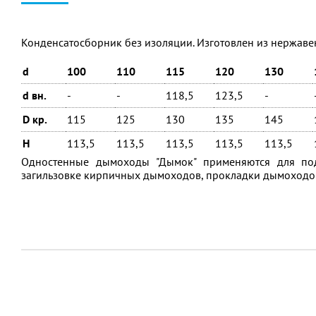
Конденсатосборник без изоляции. Изготовлен из нержавею
d
100
110
115
120
130
d вн.
-
-
118,5
123,5
-
D кр.
115
125
130
135
145
H
113,5
113,5
113,5
113,5
113,5
Одностенные дымоходы "Дымок" применяются для под
загильзовке кирпичных дымоходов, прокладки дымоходов