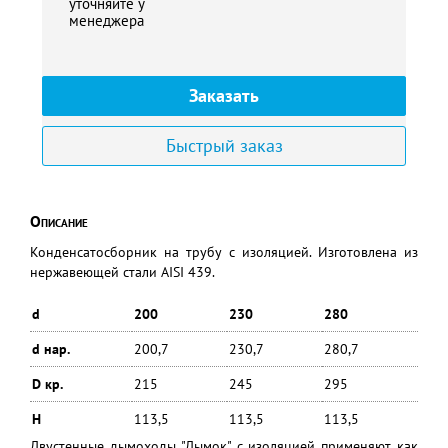
уточняйте у
менеджера
Заказать
Быстрый заказ
Описание
Конденсатосборник на трубу с изоляцией. Изготовлена из
нержавеющей стали AISI 439.
d
200
230
280
d нар.
200,7
230,7
280,7
D кр.
215
245
295
H
113,5
113,5
113,5
Двустенные дымоходы "Дымок" с изоляцией применяют как