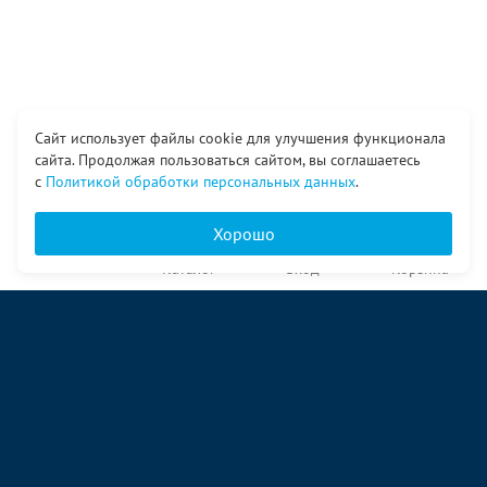
Сайт использует файлы cookie для улучшения функционала
сайта. Продолжая пользоваться сайтом, вы соглашаетесь
с
Политикой обработки персональных данных
.
Хорошо
Главная
Каталог
Вход
Корзина
О компании
Услуги
Контакты
© ООО «Ангор», 1998—2026
ул. Народная, 18
09:00 – 17:00 пн-пт