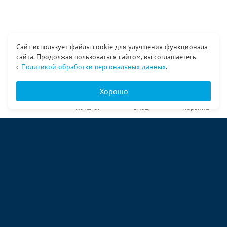
Сайт использует файлы cookie для улучшения функционала
сайта. Продолжая пользоваться сайтом, вы соглашаетесь
с
Политикой обработки персональных данных
.
Хорошо
Главная
Каталог
Вход
Корзина
О компании
Услуги
Контакты
© ООО «Ангор», 1998—2026
ул. Народная, 18
09:00 – 17:00 пн-пт
09:00 – 14:00 сб
ул. Аккумуляторная 1 стр. 2