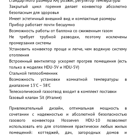
стандартного размера АА) розжиг, регулятор температуры
Закрытый цикл горения делает конвектор абсолютно
безопасным для здоровья
Имеет эстетичный внешний вид и компактные размеры
Прибор работает почти бесшумно
Возможность работы от баллона со сжиженным газом
Не требует трубной разводки, поэтому исключены
промерзания системы
Установить конвектор проще и легче, чем водяную систему
отопления
Встроенный вентилятор ускоряет прогрев помещения (есть
только в моделях HDU-3V и HDU-5V)
Стальной теплообменник
Возможность установки комнатной температуры в
диапазоне 13'C – 38'C
Телескопический газоотвод входит в комплект поставки
Газовый клапан Sit (Италия)
Привлекательный дизайн, оптимальная мощность в
сочетании с надежностью и абсолютной безопасностью
газового конвектора Hosseven HDU-10 позволяют
использовать его для отопления практически любых жилых
помещений: коттеджей, дач, загородных домов и