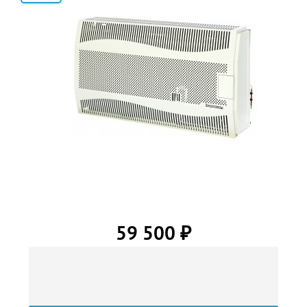
2
59 500
₽