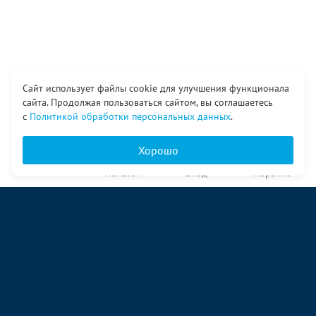
Сайт использует файлы cookie для улучшения функционала
сайта. Продолжая пользоваться сайтом, вы соглашаетесь
с
Политикой обработки персональных данных
.
Хорошо
Главная
Каталог
Вход
Корзина
О компании
Услуги
Контакты
© ООО «Ангор», 1998—2026
ул. Народная, 18
09:00 – 17:00 пн-пт