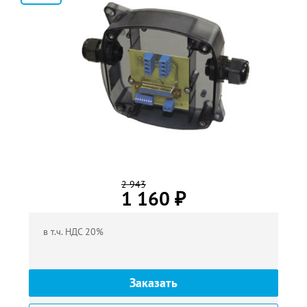
2
2 943
1 160
₽
в т.ч. НДС 20%
Заказать