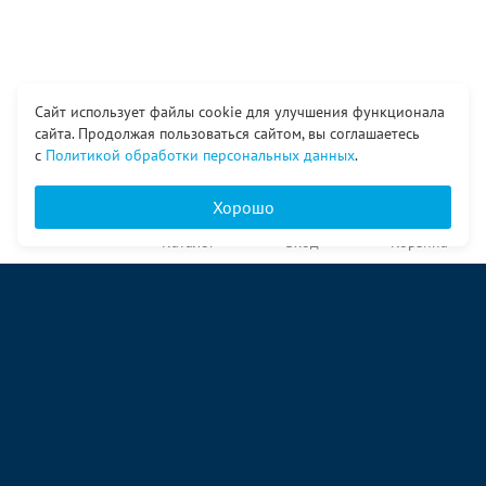
Сайт использует файлы cookie для улучшения функционала
сайта. Продолжая пользоваться сайтом, вы соглашаетесь
с
Политикой обработки персональных данных
.
Хорошо
Главная
Каталог
Вход
Корзина
О компании
Услуги
Контакты
© ООО «Ангор», 1998—2026
ул. Народная, 18
09:00 – 17:00 пн-пт
09:00 – 14:00 сб