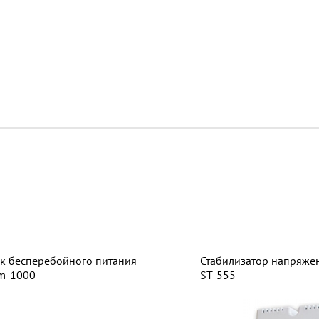
ровать температуру котла относительно температуры внутр
е (Android и IOS)
ительного отвода отработанных газов
авления газа (6 - 25 мбар)
 легкосъемной верхней панели
к бесперебойного питания
Стабилизатор напряже
m-1000
ST-555