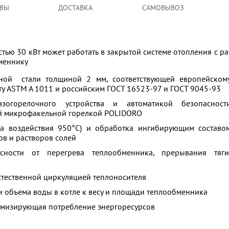
ВЫ
ДОСТАВКА
САМОВЫВОЗ
тью 30 кВт может работать в закрытой системе отопления с р
меннику
нной стали толщиной 2 мм, соответствующей европейском
ту ASTM A 1011 и российским ГОСТ 16523-97 и ГОСТ 9045-93
зогорелочного устройства и автоматикой безопасност
ой микрофакельной горелкой POLIDORO
а воздействия 950°С) и обработка ингибирующим составо
в и растворов солей
сности от перегрева теплообменника, прерывания тяги
естественной циркуляцией теплоносителя
объема воды в котле к весу и площади теплообменника
имизирующая потребление энергоресурсов