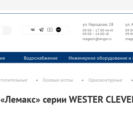
ул. Народная, 18
ул. 
09:00 – 17:00 пн-пт
09:0
09:00 – 14:00 сб
09:0
magazin@angor.ru
maga
ие
Водоснабжение
Инженерное оборудование и 
отопительные
Газовые котлы
Одноконтурные
 «Лемакс» серии WESTER CLEVE