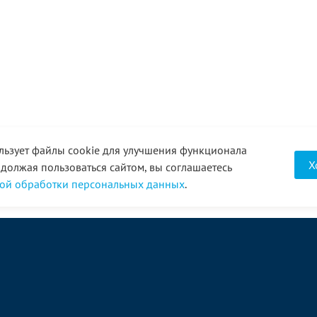
льзует файлы cookie для улучшения функционала
Х
одолжая пользоваться сайтом, вы соглашаетесь
ой обработки персональных данных
.
О компании
Услуги
Акции
Доставка
Новости
Реквизиты
Оплата
Статьи
Отзывы
Справочник
Партнеры
Фотогалерея
Вакансии
Видео
Виртуальный тур