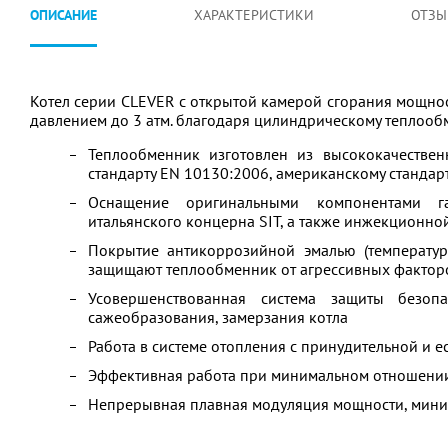
ОПИСАНИЕ
ХАРАКТЕРИСТИКИ
ОТЗЫ
Котел серии CLEVER с открытой камерой сгорания мощнос
давлением до 3 атм. благодаря цилиндрическому теплооб
Теплообменник изготовлен из высококачестве
стандарту EN 10130:2006, американскому стандар
Оснащение оригинальными компонентами га
итальянского концерна SIT, а также инжекционн
Покрытие антикоррозийной эмалью (температур
защищают теплообменник от агрессивных факторо
Усовершенствованная система защиты безопа
сажеобразования, замерзания котла
Работа в системе отопления с принудительной и 
Эффективная работа при минимальном отношении 
Непрерывная плавная модуляция мощности, мин