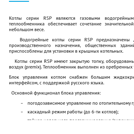
Котлы серии RSP являются газовыми водогрейным
теплообменника обеспечивает сочетание значительн
небольшом весе.
Водогрейные котлы серии RSP предназначены для
производственного назначения, общественных здан
приспособлены для установки в крышных котельных.
Котлы серии RSP имеют закрытую топку, оборудованы 
воздух (premix). Теплообменник выполнен из оребренных
Блок управления котлом снабжен большим жидкокри
интерфейсом, с поддержкой русского языка.
Основной функционал блока управления:
погодозависимое управление по отопительному г
каскадный режим работы (до 6-ти котлов);
таймер недельного программирования (включение
режим «ОТПУСК» (установка температуры отопле