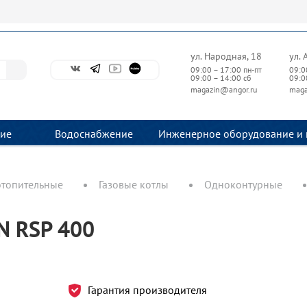
ул. Народная, 18
ул. 
09:00 – 17:00 пн-пт
09:0
09:00 – 14:00 сб
09:0
magazin@angor.ru
maga
ие
Водоснабжение
Инженерное оборудование и 
отопительные
Газовые котлы
Одноконтурные
N RSP 400
Гарантия производителя