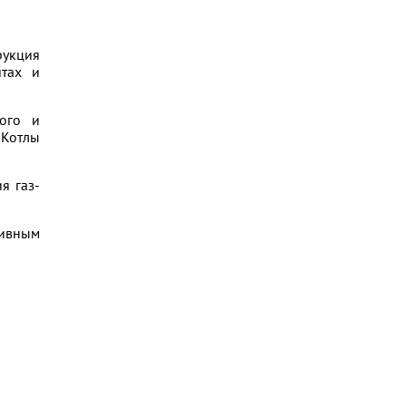
укция
итах и
ого и
 Котлы
я газ-
ивным