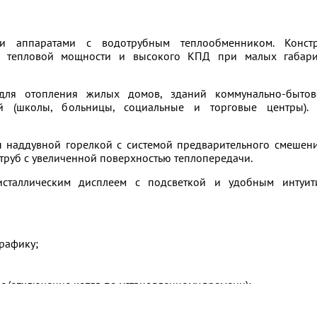
и аппаратами с водотрубным теплообменником. Констр
ой тепловой мощности и высокого КПД при малых габар
 отопления жилых домов, зданий коммунально-бытов
ий (школы, больницы, социальные и торговые центры).
наддувной горелкой с системой предварительного смешени
 труб с увеличенной поверхностью теплопередачи.
сталлическим дисплеем с подсветкой и удобным интуит
рафику;
/отключение котла по установленному времени);
ния на определенный период времени);