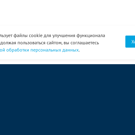
льзует файлы cookie для улучшения функционала
Х
одолжая пользоваться сайтом, вы соглашаетесь
ой обработки персональных данных
.
О компании
Услуги
Акции
Доставка
Новости
Реквизиты
Оплата
Статьи
Отзывы
Справочник
Партнеры
Фотогалерея
Вакансии
Видео
Виртуальный тур
8 (3452) 68-43-43