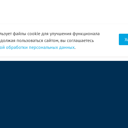
льзует файлы cookie для улучшения функционала
Х
одолжая пользоваться сайтом, вы соглашаетесь
ой обработки персональных данных
.
О компании
Услуги
Акции
Доставка
Новости
Реквизиты
Оплата
Статьи
Отзывы
Справочник
Партнеры
Фотогалерея
Вакансии
Видео
Виртуальный тур
8 (3452) 68-43-43