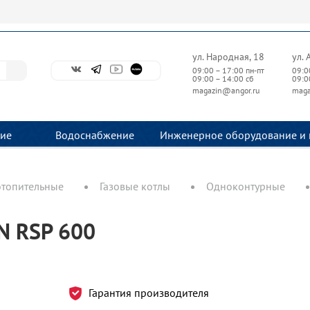
ул. Народная, 18
ул. 
09:00 – 17:00 пн-пт
09:0
09:00 – 14:00 сб
09:0
magazin@angor.ru
maga
ие
Водоснабжение
Инженерное оборудование и 
отопительные
Газовые котлы
Одноконтурные
N RSP 600
Гарантия производителя