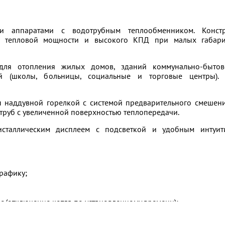
и аппаратами с водотрубным теплообменником. Констр
ой тепловой мощности и высокого КПД при малых габар
 отопления жилых домов, зданий коммунально-бытов
ий (школы, больницы, социальные и торговые центры).
наддувной горелкой с системой предварительного смешени
 труб с увеличенной поверхностью теплопередачи.
сталлическим дисплеем с подсветкой и удобным интуит
рафику;
/отключение котла по установленному времени);
ния на определенный период времени);