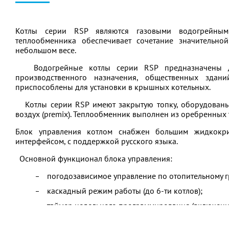
Котлы серии RSP являются газовыми водогрейным
теплообменника обеспечивает сочетание значительн
небольшом весе.
Водогрейные котлы серии RSP предназначены для
производственного назначения, общественных здан
приспособлены для установки в крышных котельных.
Котлы серии RSP имеют закрытую топку, оборудованы 
воздух (premix). Теплообменник выполнен из оребренных
Блок управления котлом снабжен большим жидкокри
интерфейсом, с поддержкой русского языка.
Основной функционал блока управления:
погодозависимое управление по отопительному г
каскадный режим работы (до 6-ти котлов);
таймер недельного программирования (включение
режим «ОТПУСК» (установка температуры отопле