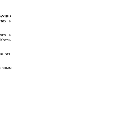
укция
итах и
ого и
 Котлы
я газ-
ивным