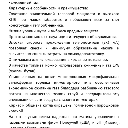
- сжиженный газ.
Характерные особенности и преимущества:
Сочетание значительной тепловой мощности и высокого
КПД при малых габаритах и небольшом весе за счет
конструкции теплообменника.
Низкие уровни шума и выброса вредных веществ.
Простота монтажа, эксплуатации и текущего обслуживания.
Высокая скорость прохождения теплоносителя (2-3 м/с)
позволяет свести к минимуму образование накипи и
значительно снизить затраты на химводоподготовку.
Оптимальны для использования в крышных котельных.
В качестве топлива можно использовать сжиженный газ LPG
(пропан-бутан).
Установленная на котле многорожковая микрофакельная
атмосферная горелка инжекторного типа обеспечивает
экономичное сжигание газа благодаря разбиванию газового
потока на множество мелких струй и предварительному
смешиванию части воздуха с газом в инжекторах.
Каркас и обшивка котла окрашены полимерной порошковой
краской.
На котле установлена надежная автоматика управления с
газовыми клапанами фирм Honeywell (США) и SIT (Италия),